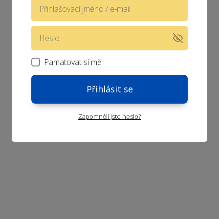
Pamatovat si mě
Přihlásit se
Zapomněli jste heslo?