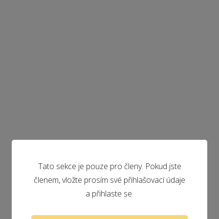
Tato sekce je pouze pro členy. Pokud jste
členem, vložte prosím své přihlašovací údaje
a přihlaste se.