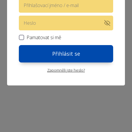
Pamatovat si mě
Přihlásit se
Zapomněli jste heslo?