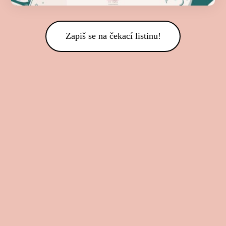
Zapiš se na čekací listinu!