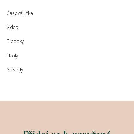
Časová linka
Videa
E-booky
Úkoly
Návody
Přidej se k uzavřené