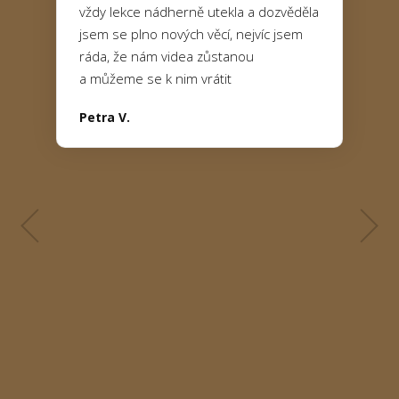
vždy lekce nádherně utekla a dozvěděla
jsem se plno nových věcí, nejvíc jsem
ráda, že nám videa zůstanou
a můžeme se k nim vrátit
Petra V.
Barča K.
Adélka B.
Eva K.
Míša S.
Evča K.