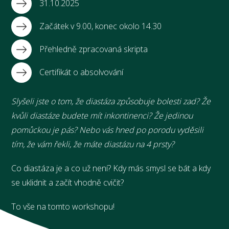
31.10.2025
Začátek v 9.00, konec okolo 14.30
Přehledně zpracovaná skripta
Certifikát o absolvování
Slyšeli jste o tom, že diastáza způsobuje bolesti zad? Že
kvůli diastáze budete mít inkontinenci? Že jedinou
pomůckou je pás? Nebo vás hned po porodu vyděsili
tím, že vám řekli, že máte diastázu na 4 prsty?
Co diastáza je a co už není? Kdy más smysl se bát a kdy
se uklidnit a začít vhodně cvičit?
To vše na tomto workshopu!