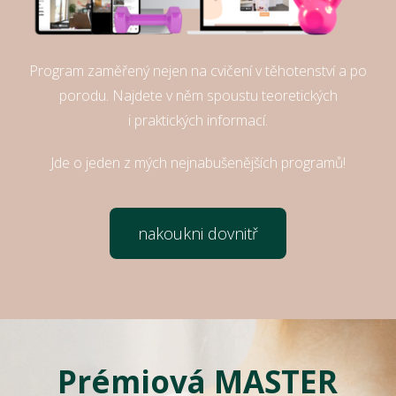
Program zaměřený nejen na cvičení v těhotenství a po
porodu. Najdete v něm spoustu teoretických
i praktických informací.
Jde o jeden z mých nejnabušenějších programů!
nakoukni dovnitř
Prémiová MASTER