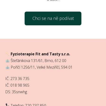
Chci se na ně podívat
Fyzioterapie Fit and Tasty s.r.o.
Štefánikova 131/61, Brno, 612 00
Poříčí 1256/11, Velké Meziříčí, 594 01
IČ: 273 36 735
IČ: 018 98 965
DS: 35snwhg
Telefon: 720 737 850