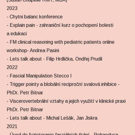
2023
- Chytni balanc konference
- Explain pain - zahraniční kurz o pochopení bolesti
a edukaci
- FM clinical reasoning with pediatric patients online
workshop- Andrea Pasini
- Lets talk about - Filip Hrdlička, Ondřej Prudil
2022
- Fascial Manipulation Stecco I
- Trigger pointy a blobální reciproční svalová inhibice -
PhDr. Petr Bitnar
- Viscerovertebrální vztahy a jejich využití v klinické praxi
PhDr. Petr Bitnar
- Lets talk about - Michal Lešák, Jan Jiskra
2021
- Úvod do fyzioterapie fasciálních tkání - Rehaeduca