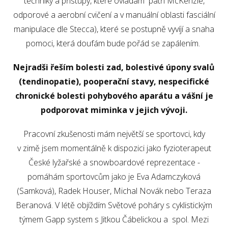
techniky a přístupy, které ovládám patří McKenzie,
odporové a aerobní cvičení a v manuální oblasti fasciální
manipulace dle Stecca), které se postupně vyvíjí a snaha
pomoci, která doufám bude pořád se zapálením.
Nejradši řeším bolesti zad, bolestivé úpony svalů
(tendinopatie), pooperační stavy, nespecifické
chronické bolesti pohybového aparátu a vášní je
podporovat miminka v jejich vývoji.
Pracovní zkušenosti mám největší se sportovci, kdy
v zimě jsem momentálně k dispozici jako fyzioterapeut
České lyžařské a snowboardové reprezentace -
pomáhám sportovcům jako je Eva Adamczyková
(Samková), Radek Houser, Michal Novák nebo Teraza
Beranová. V létě objíždím Světové poháry s cyklistickým
týmem Gapp system s Jitkou Čábelickou a spol. Mezi