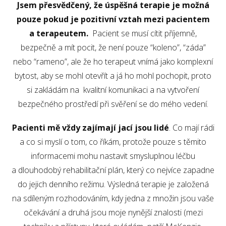
Jsem přesvědčený, že úspěšná terapie je možná
pouze pokud je pozitivní vztah mezi pacientem
a terapeutem.
Pacient se musí cítit příjemně,
bezpečně a mít pocit, že není pouze “koleno”, “záda”
nebo “rameno”, ale že ho terapeut vnímá jako komplexní
bytost, aby se mohl otevřít a já ho mohl pochopit, proto
si zakládám na kvalitní komunikaci a na vytvoření
bezpečného prostředí při svěření se do mého vedení.
Pacienti mě vždy zajímají jací jsou lidé
. Co mají rádi
a co si myslí o tom, co říkám, protože pouze s těmito
informacemi mohu nastavit smysluplnou léčbu
a dlouhodobý rehabilitační plán, který co nejvíce zapadne
do jejich denního režimu. Výsledná terapie je založená
na sdíleným rozhodováním, kdy jedna z množin jsou vaše
očekávání a druhá jsou moje nynější znalosti (mezi