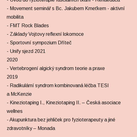
- Movement seminář s Bc. Jakubem Kmeťkem - aktivní
mobilita
- FMT Rock Blades
- Základy Vojtovy reflexní lokomoce
- Sportovní sympozium Dříteč
- Unify sjezd 2021
2020
- Vertebrogení algický syndrom teorie a praxe
2019
- Radikulární syndrom kombinovaná léčba TESI
a McKenzie
- Kineziotaping I., Kineziotaping II. – Česká asociace
wellnes
- Akupunktura bez jehliček pro fyzioterapeuty a jiné
zdravotníky – Monada