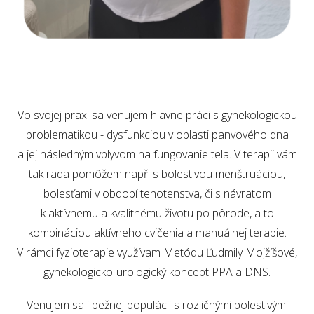
Vo svojej praxi sa venujem hlavne práci s gynekologickou
problematikou - dysfunkciou v oblasti panvového dna
a jej následným vplyvom na fungovanie tela. V terapii vám
tak rada pomôžem např. s bolestivou menštruáciou,
bolesťami v období tehotenstva, či s návratom
k aktívnemu a kvalitnému životu po pôrode, a to
kombináciou aktívneho cvičenia a manuálnej terapie.
V rámci fyzioterapie využívam Metódu Ľudmily Mojžíšové,
gynekologicko-urologický koncept PPA a DNS.
Venujem sa i bežnej populácii s rozličnými bolestivými