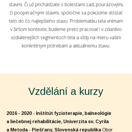
stavmi. Či už prichádzate s bolesťami zad, poúrazovými,
či pooperačnými stavmi, spoločne sa pokúsime dostať
telo do čo najlepšieho stavu. Problematiku tela vnímam
v širšom kontexte, budeme preto pracovať i v zdanlivo
vzdialenejších segmentoch tela a vždy na mieru vašim
konkrétnym potrebám a aktuálnemu stavu.
Vzdělání a kurzy
2016 - 2020 - Inštitút fyzioterapie, balneológie
a liečebnej rehabilitácie, Univerzita sv. Cyrila
a Metoda - Piešťany, Slovenská republika
Obor