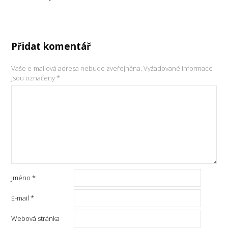
Přidat komentář
Vaše e-mailová adresa nebude zveřejněna.
Vyžadované informace
jsou označeny
*
Jméno
*
E-mail
*
Webová stránka