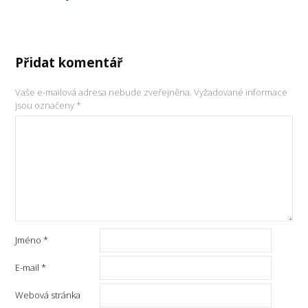
Přidat komentář
Vaše e-mailová adresa nebude zveřejněna.
Vyžadované informace
jsou označeny
*
Jméno
*
E-mail
*
Webová stránka