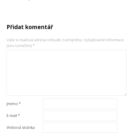
Přidat komentář
Vaše e-mailová adresa nebude zveřejněna.
Vyžadované informace
jsou označeny
*
Jméno
*
E-mail
*
Webová stránka