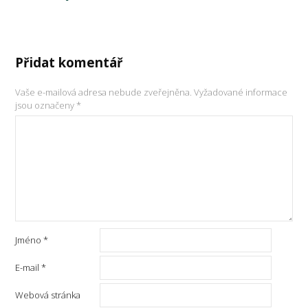
Přidat komentář
Vaše e-mailová adresa nebude zveřejněna.
Vyžadované informace
jsou označeny
*
Jméno
*
E-mail
*
Webová stránka