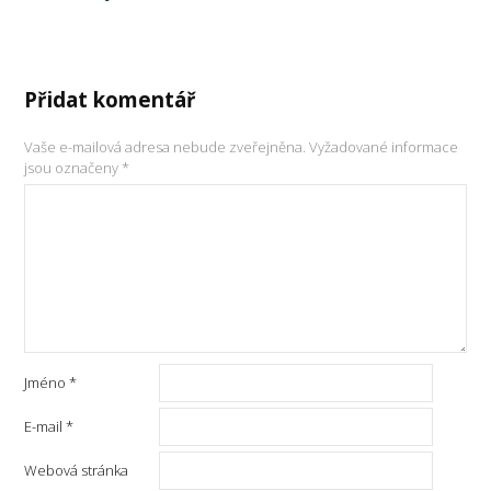
Přidat komentář
Vaše e-mailová adresa nebude zveřejněna.
Vyžadované informace
jsou označeny
*
Jméno
*
E-mail
*
Webová stránka