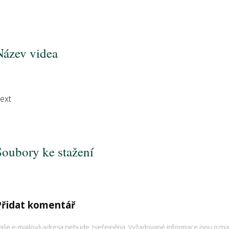
Název videa
ext
Soubory ke stažení
Přidat komentář
aše e-mailová adresa nebude zveřejněna.
Vyžadované informace jsou ozn