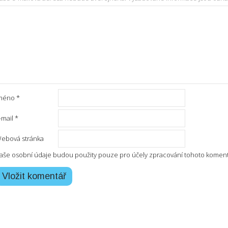
méno
*
-mail
*
ebová stránka
aše osobní údaje budou použity pouze pro účely zpracování tohoto koment