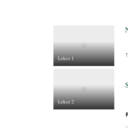
T
Lekce 1
Lekce 2
V