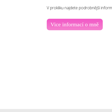
V prokliku najdete podrobnější infor
Vice informací o mně