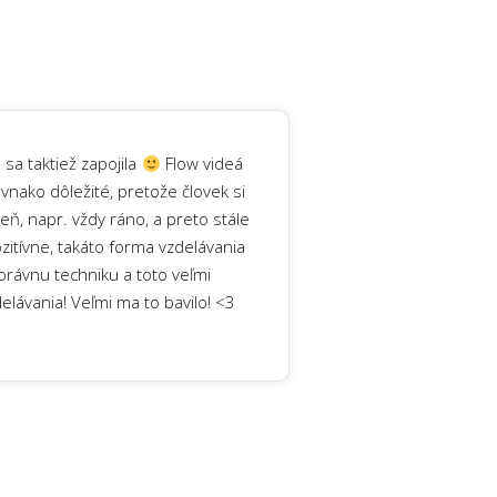
sa taktiež zapojila
Flow videá
ovnako dôležité, pretože človek si
eň, napr. vždy ráno, a preto stále
itívne, takáto forma vzdelávania
správnu techniku a toto veľmi
ávania! Veľmi ma to bavilo! <3