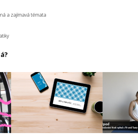
ná a zajímavá témata
tiky
dá?