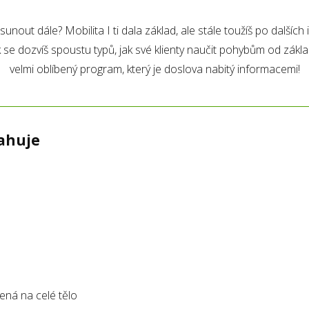
nout dále? Mobilita I ti dala základ, ale stále toužíš po dalšíc
ak se dozvíš spoustu typů, jak své klienty naučit pohybům od zákla
velmi oblíbený program, který je doslova nabitý informacemi!
ahuje
ená na celé tělo