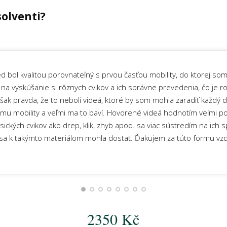
solventi?
 bol kvalitou porovnateľný s prvou časťou mobility, do ktorej som 
r na vyskúšanie si rôznych cvikov a ich správne prevedenia, čo je r
šak pravda, že to neboli videá, ktoré by som mohla zaradiť každý d
u mobility a veľmi ma to baví. Hovorené videá hodnotím veľmi poz
asických cvikov ako drep, klik, zhyb apod. sa viac sústredím na ich 
a k takýmto materiálom mohla dostať. Ďakujem za túto formu vzdel
Nikča
2350 Kč