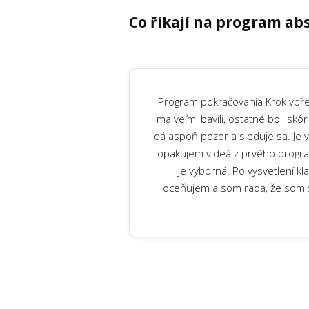
Co říkají na program ab
Program pokračovania Krok vpřed
ma veľmi bavili, ostatné boli skô
dá aspoň pozor a sleduje sa. Je v
opakujem videá z prvého program
je výborná. Po vysvetlení kl
oceňujem a som rada, že som s