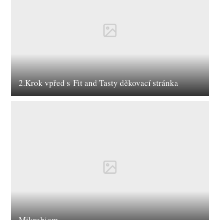
2.Krok vpřed s Fit and Tasty děkovací stránka
Mikrobiom