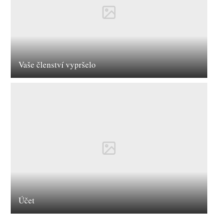
Vaše členství vypršelo
Účet