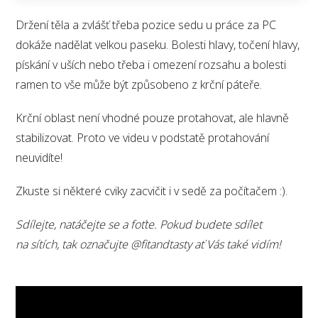
Držení těla a zvlášť třeba pozice sedu u práce za PC
dokáže nadělat velkou paseku. Bolesti hlavy, točení hlavy,
pískání v uších nebo třeba i omezení rozsahu a bolesti
ramen to vše může být způsobeno z krční páteře.
Krční oblast není vhodné pouze protahovat, ale hlavně
stabilizovat. Proto ve videu v podstatě protahování
neuvidíte!
Zkuste si některé cviky zacvičit i v sedě za počítačem :).
Sdílejte, natáčejte se a foťte. Pokud budete sdílet
na sítích, tak označujte @fitandtasty ať Vás také vidím!