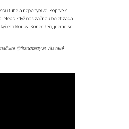
jsou tuhé a nepohyblivé. Poprvé si
b. Nebo když nás začnou bolet záda.
yčelní klouby. Konec řečí, jdeme se
značujte @fitandtasty ať Vás také