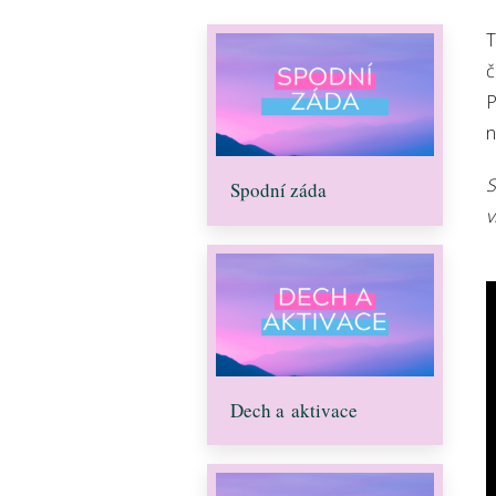
T
č
P
n
S
Spodní záda
v
Dech a aktivace