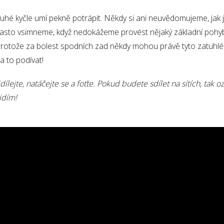
uhé kyčle umí pekně potrápit. Někdy si ani neuvědomujeme, jak 
asto vsimneme, když nedokážeme provést nějaký základní pohy
rotože za bolest spodních zad někdy mohou právě tyto zatuhlé k
a to podívat!
dílejte, natáčejte se a foťte. Pokud budete sdílet na sítích, tak o
idím!