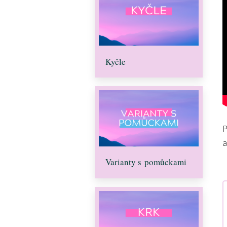
Kyčle
P
a
Varianty s pomůckami