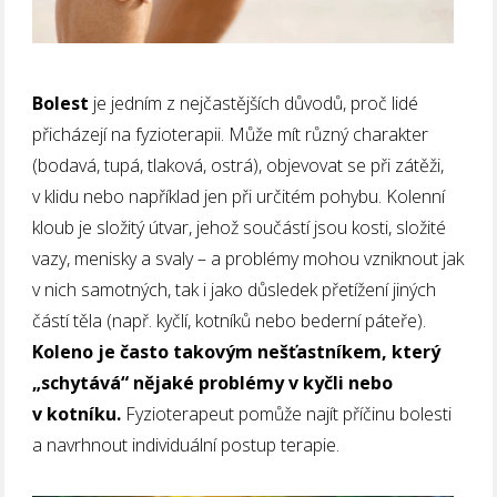
Bolest
je jedním z nejčastějších důvodů, proč lidé
přicházejí na fyzioterapii. Může mít různý charakter
(bodavá, tupá, tlaková, ostrá), objevovat se při zátěži,
v klidu nebo například jen při určitém pohybu. Kolenní
kloub je složitý útvar, jehož součástí jsou kosti, složité
vazy, menisky a svaly – a problémy mohou vzniknout jak
v nich samotných, tak i jako důsledek přetížení jiných
částí těla (např. kyčlí, kotníků nebo bederní páteře).
Koleno je často takovým nešťastníkem, který
„schytává“ nějaké problémy v kyčli nebo
v kotníku.
Fyzioterapeut pomůže najít příčinu bolesti
a navrhnout individuální postup terapie.