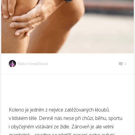
Klára Vomáčková
0
Koleno je jedním z nejvíce zatěžovaných kloubů
v lidském těle. Denně nás nese při chůzi, běhu, sportu
i obyčejném vstávání ze židle. Zároveň je ale velmi
zranitelné – snadno se přetíží, poraní, nebo ovlivní