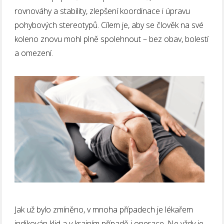
rovnováhy a stability, zlepšení koordinace i úpravu
pohybových stereotypů. Cílem je, aby se člověk na své
koleno znovu mohl plně spolehnout – bez obav, bolestí
a omezení.
Jak už bylo zmíněno, v mnoha případech je lékařem
indikován klid a v krajním případě i operace. Ne vždy je