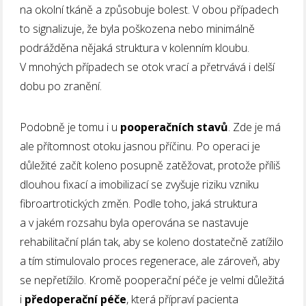
na okolní tkáně a způsobuje bolest. V obou případech
to signalizuje, že byla poškozena nebo minimálně
podrážděna nějaká struktura v kolenním kloubu.
V mnohých případech se otok vrací a přetrvává i delší
dobu po zranění.
Podobně je tomu i u
pooperačních stavů
. Zde je má
ale přítomnost otoku jasnou příčinu. Po operaci je
důležité začít koleno posupně zatěžovat, protože příliš
dlouhou fixací a imobilizací se zvyšuje riziku vzniku
fibroartrotických změn. Podle toho, jaká struktura
a v jakém rozsahu byla operována se nastavuje
rehabilitační plán tak, aby se koleno dostatečně zatížilo
a tím stimulovalo proces regenerace, ale zároveň, aby
se nepřetížilo. Kromě pooperační péče je velmi důležitá
i
předoperační péče
, která přípraví pacienta