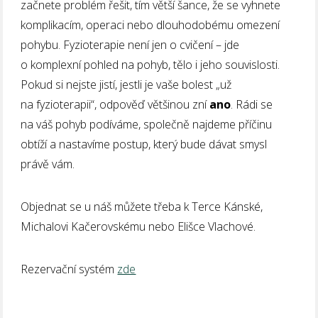
začnete problém řešit, tím větší šance, že se vyhnete
komplikacím, operaci nebo dlouhodobému omezení
pohybu. Fyzioterapie není jen o cvičení – jde
o komplexní pohled na pohyb, tělo i jeho souvislosti.
Pokud si nejste jistí, jestli je vaše bolest „už
na fyzioterapii“, odpověď většinou zní
ano
. Rádi se
na váš pohyb podíváme, společně najdeme příčinu
obtíží a nastavíme postup, který bude dávat smysl
právě vám.
Objednat se u náš můžete třeba k Terce Kánské,
Michalovi Kačerovskému nebo Elišce Vlachové.
Rezervační systém
zde