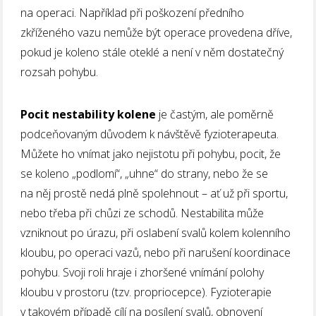
na operaci. Například při poškození předního
zkříženého vazu nemůže být operace provedena dříve,
pokud je koleno stále oteklé a není v něm dostatečný
rozsah pohybu.
Pocit nestability kolene
je častým, ale poměrně
podceňovaným důvodem k návštěvě fyzioterapeuta.
Můžete ho vnímat jako nejistotu při pohybu, pocit, že
se koleno „podlomí“, „uhne“ do strany, nebo že se
na něj prostě nedá plně spolehnout – ať už při sportu,
nebo třeba při chůzi ze schodů. Nestabilita může
vzniknout po úrazu, při oslabení svalů kolem kolenního
kloubu, po operaci vazů, nebo při narušení koordinace
pohybu. Svoji roli hraje i zhoršené vnímání polohy
kloubu v prostoru (tzv. propriocepce). Fyzioterapie
v takovém případě cílí na posílení svalů, obnovení