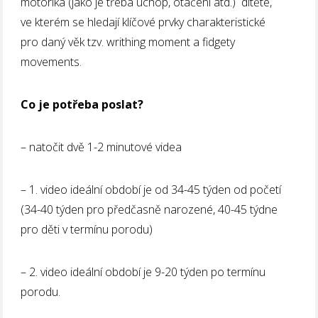
motorika (jako je třeba úchop, otáčení atd.) dítěte,
ve kterém se hledají klíčové prvky charakteristické
pro daný věk tzv. writhing moment a fidgety
movements.
Co je potřeba poslat?
– natočit dvě 1-2 minutové videa
– 1. video ideální období je od 34-45 týden od početí
(34-40 týden pro předčasně narozené, 40-45 týdne
pro děti v termínu porodu)
– 2. video ideální období je 9-20 týden po termínu
porodu.