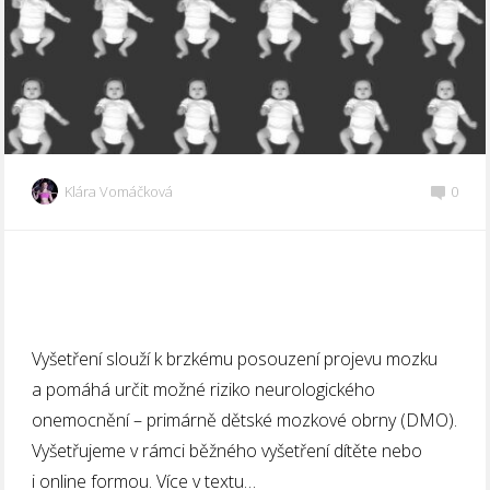
Klára Vomáčková
0
Vyšetření slouží k brzkému posouzení projevu mozku
a pomáhá určit možné riziko neurologického
onemocnění – primárně dětské mozkové obrny (DMO).
Vyšetřujeme v rámci běžného vyšetření dítěte nebo
i online formou. Více v textu…