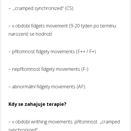
– „cramped synchronized“ (CS)
– v období fidgets movement (9-20 týden po termínu
narození) se hodnotí:
– přítomnost fidgety movements (F++ / F+)
– nepřítomnost fidgety movements (F-)
– abnormální fidgety movements (AF).
Kdy se zahajuje terapie?
– v období writhing movements: přítomnost „cramped
synchronized“