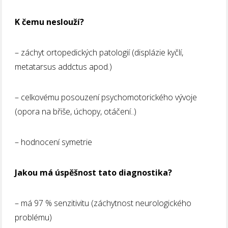
K čemu neslouží?
– záchyt ortopedických patologií (displázie kyčlí,
metatarsus addctus apod.)
– celkovému posouzení psychomotorického vývoje
(opora na břiše, úchopy, otáčení..)
– hodnocení symetrie
Jakou má úspěšnost tato diagnostika?
– má 97 % senzitivitu (záchytnost neurologického
problému)