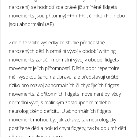
narození) se hodnotí zda právě již zmíněné fidgets
movements jsou přítomny(F++ / F+) , či nikoli(F-), nebo
jsou abnormální (AF).
Zde níže vidíte výsledky ze studie předčastně
narozených dětí. Normální vývoj v období writhing
movements zaručil i normální vývoj v období fidgets
movement jejich přítomností. Dětí s poor repertoire
měli vysokou šanci na úpravu, ale představují určité
riziko pro rozvoj abnormálních či chybějících fidgets
movements. Z přítomních fidgets movement byl vždy
normální vývoj s malinkým zastoupením malého
neurologického deficitu. U abnormálních fidgets
movement mohou být jak zdravé, tak neurologicky
postižené děti a pokud chybí fidgety, tak budou mít děti
dětskou mozkovou obrnu.