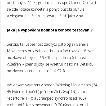
postupný začátek, gradaci a postupný konec. Objevují
se zde rotace končetin a pohyb působí plynule
a elegantně a tělem se postupně šíří jako vIna.
Jaká je výpovědní hodnota tohoto testování?
Senzitivita (úspěšnost záchytu patologie) General
Movements pro odhalení budoucího rozvoje dětské
mozkové obrny je až 97 % a specificita (cílenost
vyšetření – jsem si jistý, že vyšetřuji riziko na Dětskou
mozkovou obrubu ) je také až 97 %.
Výsledkem vyšetření v období Writhing Movements (34-
45 týden od početí) je “normální vývoj” (N), „poor
repertoire“ (PR) a „cramped synchronized“ (CS).
V období fidgets movement (9-20 týden po termínu