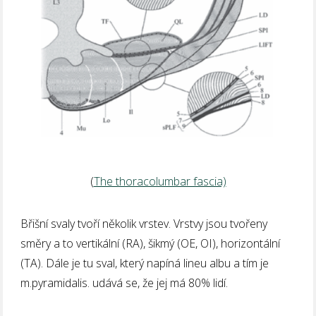
(
The thoracolumbar fascia)
Břišní svaly tvoří několik vrstev. Vrstvy jsou tvořeny
směry a to vertikální (RA), šikmý (OE, OI), horizontální
(TA). Dále je tu sval, který napíná lineu albu a tím je
m.pyramidalis. udává se, že jej má 80% lidí.