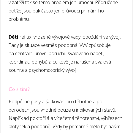
v zátěži tak se tento problém jen umocní. Přidružené
potíže jsou pak často jen průvodci primárního
problému.
Děti
reflux, vrozené vývojové vady, opoždění ve vývoji.
Tady je situace vesměs podobná. VVV způsobuje
na centrální úrovni poruchu svalového napětí,
koordinaci pohybů a celkově je narušena svalová
souhra a psychomotorický vývoj.
Co s tím?
Podpůrné pásy a šátkování pro těhotné a po
porodech jsou vhodné pouze u indikovaných stavů.
Například pokročilá a vícečetná těhotenství, výhřezech
plotýnek a podobně. Vždy by primárně mělo být naším