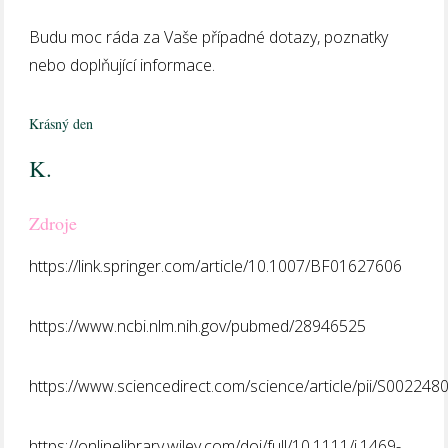
Budu moc ráda za Vaše případné dotazy, poznatky
nebo doplňující informace.
Krásný den
K.
Zdroje
https://link.springer.com/article/10.1007/BF01627606
https://www.ncbi.nlm.nih.gov/pubmed/28946525
https://www.sciencedirect.com/science/article/pii/S0022
https://onlinelibrary.wiley.com/doi/full/10.1111/j.1469-