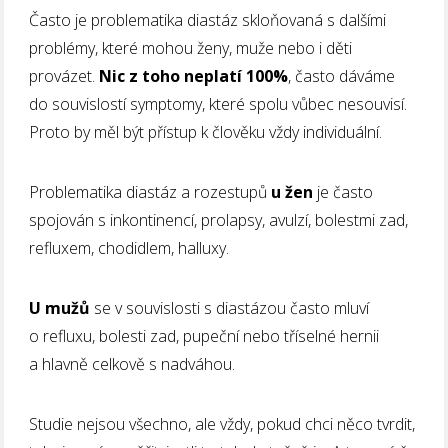
Často je problematika diastáz skloňovaná s dalšími
problémy, které mohou ženy, muže nebo i děti
provázet.
Nic z toho neplatí 100%
, často dáváme
do souvislostí symptomy, které spolu vůbec nesouvisí.
Proto by měl být přístup k člověku vždy individuální.
Problematika diastáz a rozestupů
u žen
je často
spojován s inkontinencí, prolapsy, avulzí, bolestmi zad,
refluxem, chodidlem, halluxy.
U mužů
se v souvislosti s diastázou často mluví
o refluxu, bolesti zad, pupeční nebo tříselné hernii
a hlavně celkově s nadváhou.
Studie nejsou všechno, ale vždy, pokud chci něco tvrdit,