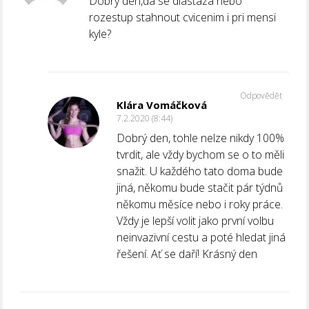
Dobry den,da se diastaza nebo
rozestup stahnout cvicenim i pri mensi
kyle?
Odpovědět
Klára Vomáčková
7.2.2020 (8:44)
Dobrý den, tohle nelze nikdy 100%
tvrdit, ale vždy bychom se o to měli
snažit. U každého tato doma bude
jiná, někomu bude stačit pár týdnů
někomu měsíce nebo i roky práce.
Vždy je lepší volit jako první volbu
neinvazivní cestu a poté hledat jiná
řešení. Ať se daří! Krásný den