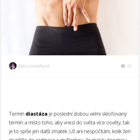
Klára Vomáčková
10
Termín
diastáza
je poslední dobou velmi skloňovaný
termín a místo toho, aby vnesl do světa více osvěty, tak
je to spíše jen další zmatek. Už ani nespočítám, kolik žen
mi přišlo do ordinace s myšlenkou, že mají tu hroznou