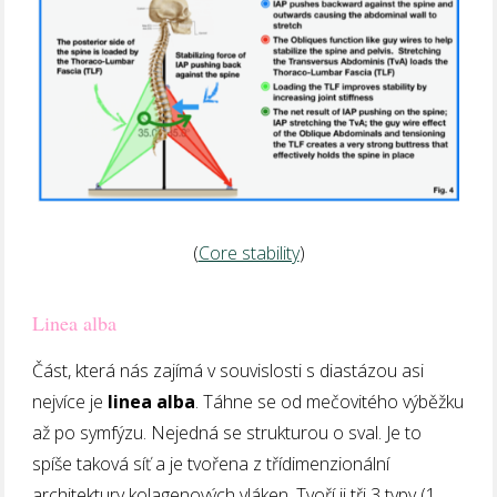
(
Core stability
)
Linea alba
Část, která nás zajímá v souvislosti s diastázou asi
nejvíce je
linea alba
. Táhne se od mečovitého výběžku
až po symfýzu. Nejedná se strukturou o sval. Je to
spíše taková síť a je tvořena z třídimenzionální
architektury kolagenových vláken. Tvoří ji tři 3 typy (1