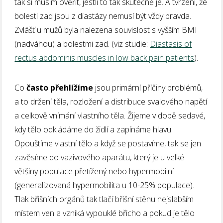
tak si musím ověřit, jestli to tak skutečně je. A tvrzení, že
bolesti zad jsou z diastázy nemusí být vždy pravda.
Zvlášť u mužů byla nalezena souvislost s vyšším BMI
(nadváhou) a bolestmi zad. (viz studie:
Diastasis of
rectus abdominis muscles in low back pain patients
).
Co
často přehlížíme
jsou primární příčiny problémů,
a to držení těla, rozložení a distribuce svalového napětí
a celkově vnímání vlastního těla. Žijeme v době sedavé,
kdy tělo odkládáme do židlí a zapínáme hlavu.
Opouštíme vlastní tělo a když se postavíme, tak se jen
zavěsíme do vazivového aparátu, který je u velké
většiny populace přetížený nebo hypermobilní
(generalizovaná hypermobilita u 10-25% populace).
Tlak břišních orgánů tak tlačí břišní stěnu nejslabším
místem ven a vzniká vypouklé břicho a pokud je tělo