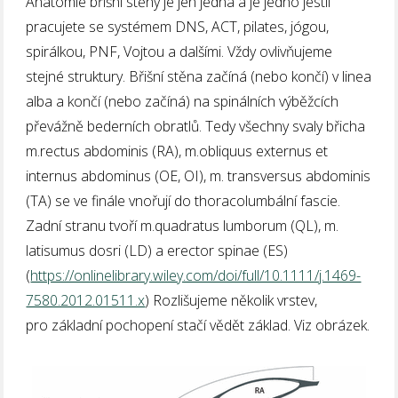
Anatomie břišní stěny je jen jedna a je jedno jestli
pracujete se systémem DNS, ACT, pilates, jógou,
spirálkou, PNF, Vojtou a dalšími. Vždy ovlivňujeme
stejné struktury. Břišní stěna začíná (nebo končí) v linea
alba a končí (nebo začíná) na spinálních výběžcích
převážně bederních obratlů. Tedy všechny svaly břicha
m.rectus abdominis (RA), m.obliquus externus et
internus abdominus (OE, OI), m. transversus abdominis
(TA) se ve finále vnořují do thoracolumbální fascie.
Zadní stranu tvoří m.quadratus lumborum (QL), m.
latisumus dosri (LD) a erector spinae (ES)
(
https://onlinelibrary.wiley.com/doi/full/10.1111/j.1469-
7580.2012.01511.x
) Rozlišujeme několik vrstev,
pro základní pochopení stačí vědět základ. Viz obrázek.