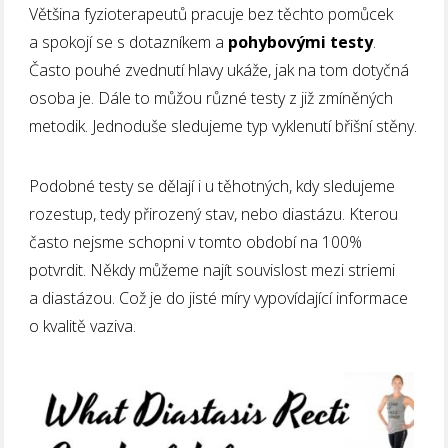
Většina fyzioterapeutů pracuje bez těchto pomůcek
a spokojí se s dotazníkem a
pohybovými testy
.
Často pouhé zvednutí hlavy ukáže, jak na tom dotyčná
osoba je. Dále to můžou různé testy z již zmíněných
metodik. Jednoduše sledujeme typ vyklenutí břišní stěny.
Podobné testy se dělají i u těhotných, kdy sledujeme
rozestup, tedy přirozený stav, nebo diastázu. Kterou
často nejsme schopni v tomto období na 100%
potvrdit. Někdy můžeme najít souvislost mezi striemi
a diastázou. Což je do jisté míry vypovídající informace
o kvalitě vaziva.