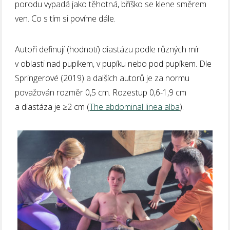
porodu vypadá jako těhotná, bříško se klene směrem
ven. Co s tím si povíme dále.
Autoři definují (hodnotí) diastázu podle různých mír
v oblasti nad pupíkem, v pupíku nebo pod pupíkem. Dle
Springerové (2019) a dalších autorů je za normu
považován rozměr 0,5 cm. Rozestup 0,6-1,9 cm
a diastáza je ≥2 cm (
The abdominal linea alba
).