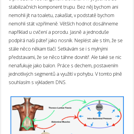
stabilizačních komponent trupu. Bez něj bychom ani
nemohli jít na toaletu, zakašlat, v podstatě bychom
nemohli stát vzpřímeně. Větších hodnot dosáhneme
například u cvičení a porodu. Jasně a jednoduše
podpírá naši páteř jako nosník. Neplést ale s tím, že se
stále něco někam tlačí. Setkávám se i s mylnými
představami, že se něco táhne dovnitř. Ale také se nic
nenafukuje jako balon. Práce s dechem, postavením
jednotlivých segmentů a využití v pohybu. V tomto plně
souhlasím s výkladem DNS.