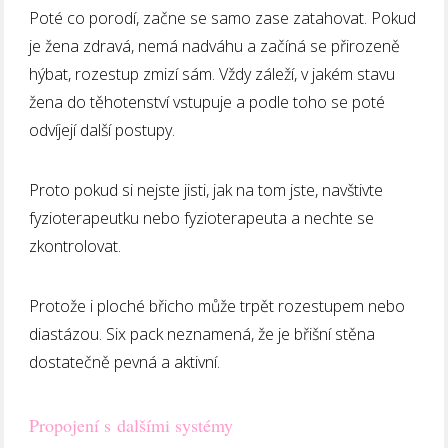
Poté co porodí, začne se samo zase zatahovat. Pokud
je žena zdravá, nemá nadváhu a začíná se přirozeně
hýbat, rozestup zmizí sám. Vždy záleží, v jakém stavu
žena do těhotenství vstupuje a podle toho se poté
odvíjejí další postupy.
Proto pokud si nejste jisti, jak na tom jste, navštivte
fyzioterapeutku nebo fyzioterapeuta a nechte se
zkontrolovat.
Protože i ploché břicho může trpět rozestupem nebo
diastázou. Six pack neznamená, že je břišní stěna
dostatečně pevná a aktivní.
Propojení s dalšími systémy