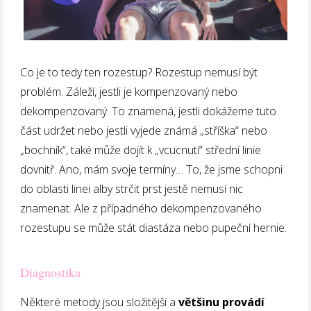
Co je to tedy ten rozestup? Rozestup nemusí být
problém. Záleží, jestli je kompenzovaný nebo
dekompenzovaný. To znamená, jestli dokážeme tuto
část udržet nebo jestli vyjede známá „stříška“ nebo
„bochník“, také může dojít k „vcucnutí“ střední linie
dovnitř. Ano, mám svoje termíny… To, že jsme schopni
do oblasti linei alby strčit prst jestě nemusí nic
znamenat. Ale z případného dekompenzovaného
rozestupu se může stát diastáza nebo pupeční hernie.
Diagnostika
Některé metody jsou složitější a
většinu provádí