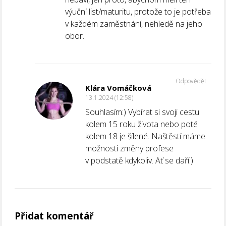
výuční list/maturitu, protože to je potřeba
v každém zaměstnání, nehledě na jeho
obor.
Odpovědět
Klára Vomáčková
13.1.2024 (12:58)
Souhlasím:) Vybírat si svoji cestu
kolem 15 roku života nebo poté
kolem 18 je šílené. Naštěstí máme
možnosti změny profese
v podstatě kdykoliv. Ať se daří:)
Přidat komentář