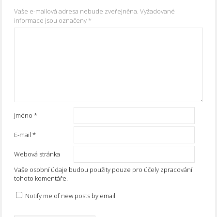
Vaše e-mailová adresa nebude zveřejněna.
Vyžadované
informace jsou označeny
*
Jméno
*
E-mail
*
Webová stránka
Vaše osobní údaje budou použity pouze pro účely zpracování
tohoto komentáře.
Notify me of new posts by email.