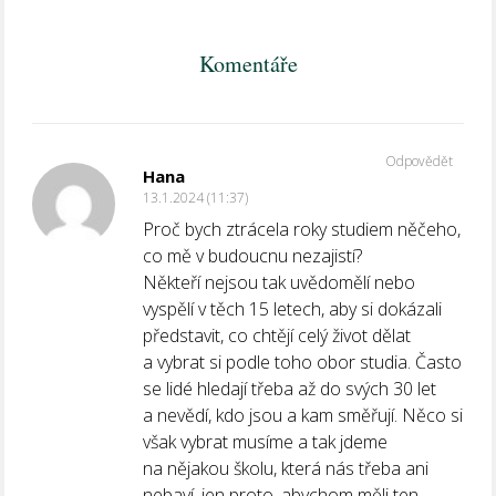
Komentáře
Odpovědět
Hana
13.1.2024 (11:37)
Proč bych ztrácela roky studiem něčeho,
co mě v budoucnu nezajistí?
Někteří nejsou tak uvědomělí nebo
vyspělí v těch 15 letech, aby si dokázali
představit, co chtějí celý život dělat
a vybrat si podle toho obor studia. Často
se lidé hledají třeba až do svých 30 let
a nevědí, kdo jsou a kam směřují. Něco si
však vybrat musíme a tak jdeme
na nějakou školu, která nás třeba ani
nebaví, jen proto, abychom měli ten