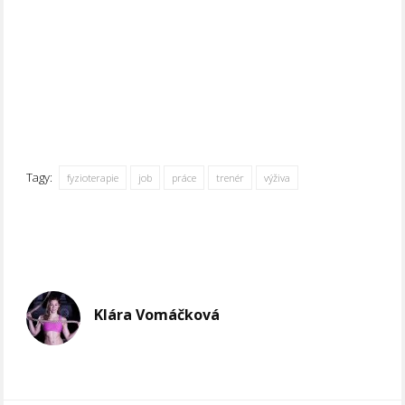
Tagy:
fyzioterapie
job
práce
trenér
výživa
Klára Vomáčková