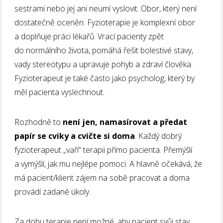
sestrami nebo jej ani neumí vyslovit. Obor, který není
dostatečně oceněn. Fyzioterapie je komplexní obor
a doplňuje práci lékařů. Vrací pacienty zpět
do normálního života, pomáhá řešit bolestivé stavy,
vady stereotypu a upravuje pohyb a zdraví člověka.
Fyzioterapeut je také často jako psycholog, který by
měl pacienta vyslechnout.
Rozhodně to
není jen, namasírovat a předat
papír se cviky a cvičte si doma
. Každý dobrý
fyzioterapeut „vaří“ terapii přímo pacienta. Přemýšlí
a vymýšlí, jak mu nejlépe pomoci. A hlavně očekává, že
má pacient/klient zájem na sobě pracovat a doma
provádí zadané úkoly.
Za dobu terapie není možné, aby pacient svůj stav