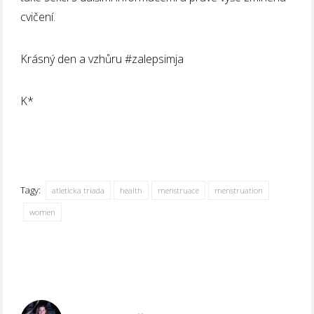
cvičení.
Krásný den a vzhůru #zalepsimja
K*
Tagy:
atleticka triada
health
menstruace
menstruation
women