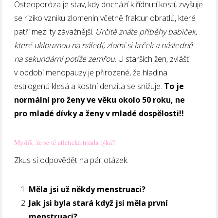
Osteoporóza je stav, kdy dochází k řídnutí kostí, zvyšuje
se riziko vzniku zlomenin včetně fraktur obratlů, které
patří mezi ty závažnější.
Určitě znáte příběhy babiček,
které uklouznou na náledí, zlomí si krček a následně
na sekundární potíže zemřou.
U starších žen, zvlášť
v období menopauzy je přirozené, že hladina
estrogenů klesá a kostní denzita se snižuje.
To je
normální pro ženy ve věku okolo 50 roku, ne
pro mladé dívky a ženy v mladé dospělosti!!
Myslíš, že se tě atletická triáda týká?
Zkus si odpovědět na pár otázek.
Měla jsi už někdy menstruaci?
Jak jsi byla stará když jsi měla první
menstruaci?