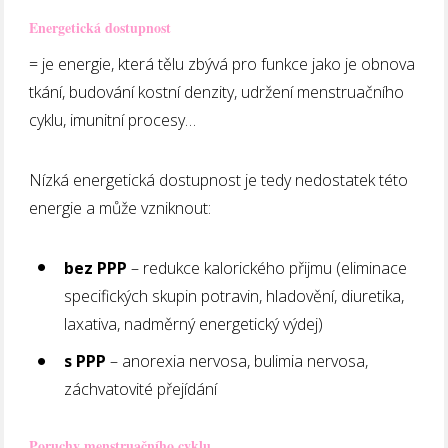
E
nergetická dostupnost
= je energie, která tělu zbývá pro funkce jako je obnova
tkání, budování kostní denzity, udržení menstruačního
cyklu, imunitní procesy…
Nízká energetická dostupnost je tedy nedostatek této
energie a může vzniknout:
bez PPP
– redukce kalorického přijmu (eliminace
specifických skupin potravin, hladovění, diuretika,
laxativa, nadměrný energetický výdej)
s PPP
– anorexia nervosa, bulimia nervosa,
záchvatovité přejídání
Poruchy menstruačního cyklu