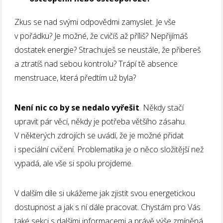
Zkus se nad svými odpovědmi zamyslet. Je vše
v pořádku? Je možné, že cvičíš až příliš? Nepřijímáš
dostatek energie? Strachuješ se neustále, že přibereš
a ztratíš nad sebou kontrolu? Trápí tě absence
menstruace, která předtím už byla?
Není nic co by se nedalo vyřešit
. Někdy stačí
upravit pár věcí, někdy je potřeba většího zásahu.
V některých zdrojích se uvádí, že je možné přidat
i speciální cvičení. Problematika je o něco složitější než
vypadá, ale vše si spolu projdeme.
V dalším díle si ukážeme jak zjistit svou energetickou
dostupnost a jak s ní dále pracovat. Chystám pro Vás
také sekci s dalšími informacemi a právě výše zmíněná