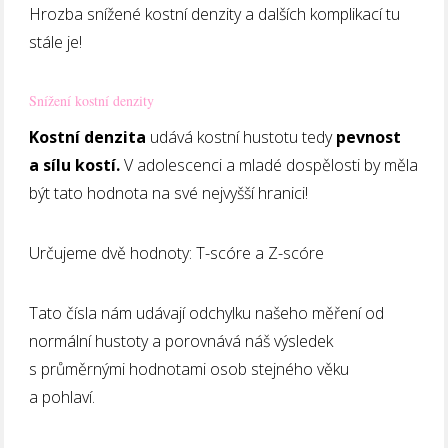
Hrozba snížené kostní denzity a dalších komplikací tu
stále je!
Snížení kostní denzity
Kostní denzita
udává kostní hustotu tedy
pevnost
a sílu kostí.
V adolescenci a mladé dospělosti by měla
být tato hodnota na své nejvyšší hranici!
Určujeme dvě hodnoty: T-scóre a Z-scóre
Tato čísla nám udávají odchylku našeho měření od
normální hustoty a porovnává náš výsledek
s průměrnými hodnotami osob stejného věku
a pohlaví.