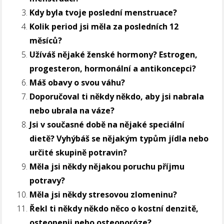
Kdy byla tvoje poslední menstruace?
Kolik period jsi měla za posledních 12
měsíců?
Užíváš nějaké ženské hormony? Estrogen,
progesteron, hormonální a antikoncepci?
Máš obavy o svou váhu?
Doporučoval ti někdy někdo, aby jsi nabrala
nebo ubrala na váze?
Jsi v současné době na nějaké speciální
dietě? Vyhýbáš se nějakým typům jídla nebo
určité skupině potravin?
Měla jsi někdy nějakou poruchu příjmu
potravy?
Měla jsi někdy stresovou zlomeninu?
Řekl ti někdy někdo něco o kostní denzitě,
osteopenii nebo osteoporóze?