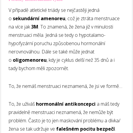
V případě atletické triády se nejčastěji jedná
o
sekundární amenoreu
, což je ztráta menstruace
na více jak
3M
. To znamená, že žena již v minulosti
menstruaci měla. Jedná se tedy o hypotalamo-
hypofyzární poruchu způsobenou hormonální
nerovnováhou. Dále se také může jednat
o
oligomenoreu
, kdy je cyklus delší než 35 dnů a i
tady bychom měli zpozornět.
To, že nemáš menstruaci neznamená, že jsi ve formě…
To, že užíváš
hormonální antikoncepci
a máš tedy
pravidelně menstruaci neznamená, že nemůže být
problém. Často je to jen maskování problému a dívka/
žena se tak udržuje ve
falešném pocitu bezpečí
.