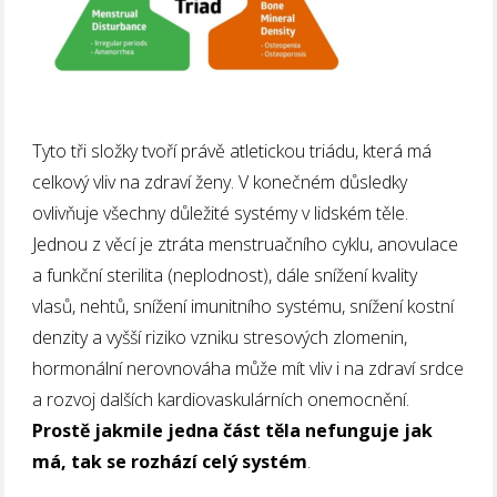
Tyto tři složky tvoří právě atletickou triádu, která má
celkový vliv na zdraví ženy. V konečném důsledky
ovlivňuje všechny důležité systémy v lidském těle.
Jednou z věcí je ztráta menstruačního cyklu, anovulace
a funkční sterilita (neplodnost), dále snížení kvality
vlasů, nehtů, snížení imunitního systému, snížení kostní
denzity a vyšší riziko vzniku stresových zlomenin,
hormonální nerovnováha může mít vliv i na zdraví srdce
a rozvoj dalších kardiovaskulárních onemocnění.
Prostě jakmile jedna část těla nefunguje jak
má, tak se rozhází celý systém
.