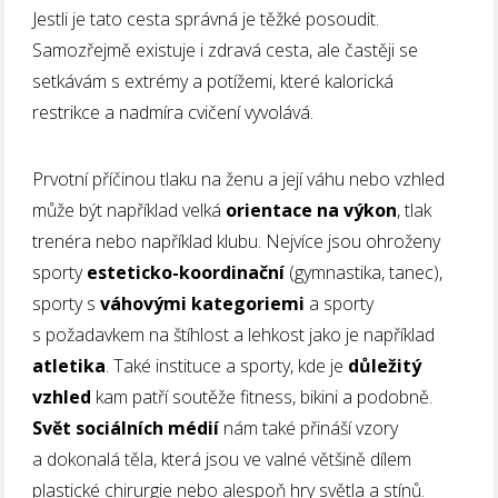
Jestli je tato cesta správná je těžké posoudit.
Samozřejmě existuje i zdravá cesta, ale častěji se
setkávám s extrémy a potížemi, které kalorická
restrikce a nadmíra cvičení vyvolává.
Prvotní příčinou tlaku na ženu a její váhu nebo vzhled
může být například velká
orientace na výkon
, tlak
trenéra nebo například klubu. Nejvíce jsou ohroženy
sporty
esteticko-koordinační
(gymnastika, tanec),
sporty s
váhovými kategoriemi
a sporty
s požadavkem na štíhlost a lehkost jako je například
atletika
. Také instituce a sporty, kde je
důležitý
vzhled
kam patří soutěže fitness, bikini a podobně.
Svět sociálních médií
nám také přináší vzory
a dokonalá těla, která jsou ve valné většině dílem
plastické chirurgie nebo alespoň hry světla a stínů.